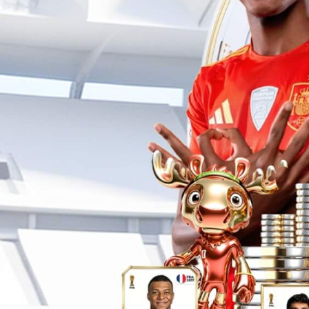
关于一触即发(中文)官网
产品中心
案例