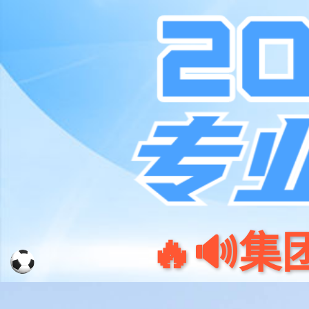
欢迎您访问k8凯发(中国)(集团)智能科技股份有限公司网站官网！
k8凯发(中国)
网站首页
ANERXIN