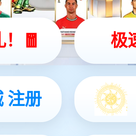
诚信是一触即发(中文)官网公司的文化宗旨。一触即发
公司始终以客户的需要，市场的召唤为出发点，以人为
续成绩。
0519-8981918
全国咨询服务热线：
展示
新闻资讯
公司新闻
产品知识
政
热门产品