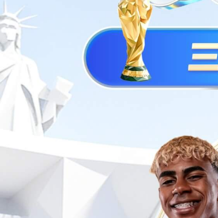
品，防爆通讯设备有防爆话站，防爆扬声器，防爆音响、防爆电源、
讯设备广泛应用于石油、化工、天然气、消防、煤矿、航天、军工、医药
烟火爆竹、油罐车、城市地下综合管廊等具有易燃、易爆、强腐蚀环境
殊场所。所有产品均为公司自主研发，并已通过国家防爆电气产品质量
获得了《矿用产品安全标志》与《防爆合格证书》，确保了产品的质量和安全
k8凯发(中国)的核心团队由一群酷爱设计、充满活力、富有创新精神的
自不同的技术领域，拥有深厚的技术背景和丰富的行业经验。公司依托
位博士教授紧密合作，共同进行产品研发和制造，不断创新产品领域，
求高性能。研发团队，更能为客户提供专项研发服务和快速的技术支持。
k8凯发(中国)始终秉承“品质铸就发展，创新开拓未来”的企业宗旨
向，依托核心技术和关键部件的精密制造优势，为客户提供可靠、产品和
极与国内外同行进行技术交流，引进前沿技术，不断进行研发与改良，
性能，为客户提供产品和服务。
展望未来，k8凯发(中国)将继续坚持技术优先、质量为本的发展
高服务品质，为防爆安防行业的发展贡献更多的力量。