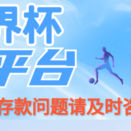
9-89819186
18796910648（广播通信） 13912301339
新闻资讯
资质荣誉
联系一触即发(中文)官网